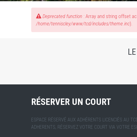
Deprecated function
: Array and string offset 
/home/tenniscley/www/tcd/includes/theme.inc
).
Message d'erreur
LE
RÉSERVER UN COURT
ESPACE RÉSERVÉ AUX ADHÉRENTS LICENCIÉS AU TC
ADHERENTS, RÉSERVEZ VOTRE COURT VIA VOTRE ESPA