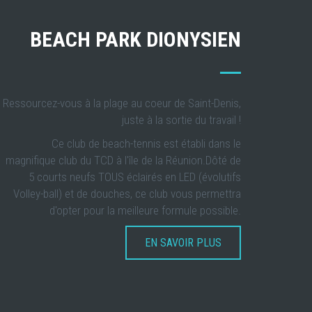
BEACH PARK DIONYSIEN
Ressourcez-vous à la plage au coeur de Saint-Denis,
juste à la sortie du travail !
Ce club de beach-tennis est établi dans le
magnifique club du TCD à l'île de la Réunion.Dôté de
5 courts neufs TOUS éclairés en LED (évolutifs
Volley-ball) et de douches, ce club vous permettra
d'opter pour la meilleure formule possible.
EN SAVOIR PLUS