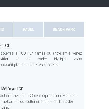
IS
PADEL
BEACH PARK
e TCD
écouvrez le TCD
! En famille ou entre amis, venez
rofiter de ce cadre idyllique vous
oposant plusieurs activités sportives !
a Météo au TCD
rochainement, le TCD sera équipé d'une webcam
rmettant de consulter en temps réel l'état des
rrains !