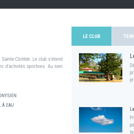
LE CLUB
TENN
L
 Sainte-Clotilde. Le club s'étend
D
s d'activités sportives. Au sein
p
pr
IONYSIEN
L À EAU
L
P
pe
te