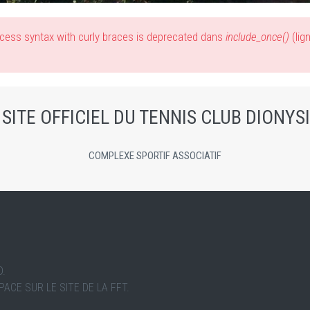
access syntax with curly braces is deprecated dans
include_once()
(lig
 SITE OFFICIEL DU TENNIS CLUB DIONYS
COMPLEXE SPORTIF ASSOCIATIF
D.
CE SUR LE SITE DE LA FFT.